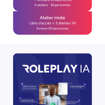
6 ateliers · 36 personnes
Atelier mixte
Libre d'accès + 3 ateliers 1H
Environ 50 personnes