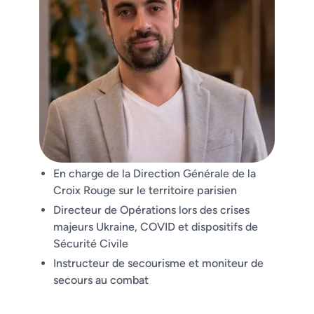
Rodrigo Garcia
En charge de la Direction Générale de la
Croix Rouge sur le territoire parisien
DIRECTEUR GÉNÉRAL DES OPÉRATION À LA
CROIX ROUGE
Directeur de Opérations lors des crises
majeurs Ukraine, COVID et dispositifs de
Sécurité Civile
Instructeur de secourisme et moniteur de
secours au combat