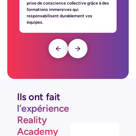
prise de conscience collective grâce à des
de
formations immersives qui
ps
responsabilisent durablement vos
im
équipes.
…
Ils ont fait
l’expérience
Reality
Academy