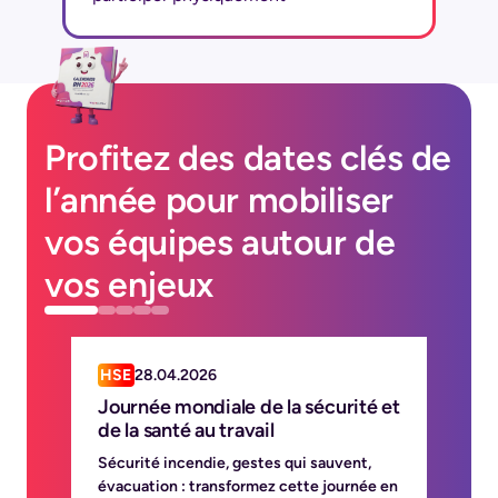
Profitez des dates clés de
l’année pour mobiliser
vos équipes autour de
vos enjeux
HSE
28.04.2026
R
Journée mondiale de la sécurité et
J
de la santé au travail
M
les
Sécurité incendie, gestes qui sauvent,
Cr
évacuation : transformez cette journée en
ma