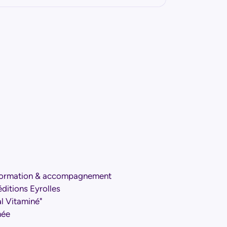
n, formation & accompagnement
éditions Eyrolles
l Vitaminé"
née