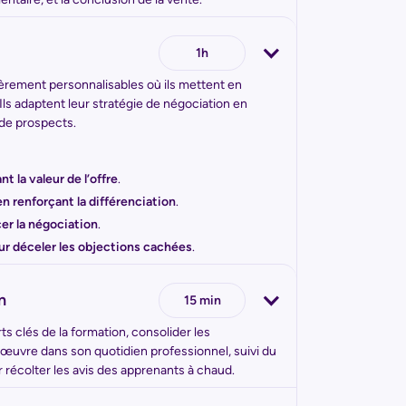
1h
tièrement personnalisables où ils mettent en
s adaptent leur stratégie de négociation en
 de prospects.
t la valeur de l’offre
.
n renforçant la différenciation
.
er la négociation
.
r déceler les objections cachées
.
n
15 min
s clés de la formation, consolider les
n œuvre dans son quotidien professionnel, suivi du
 récolter les avis des apprenants à chaud.