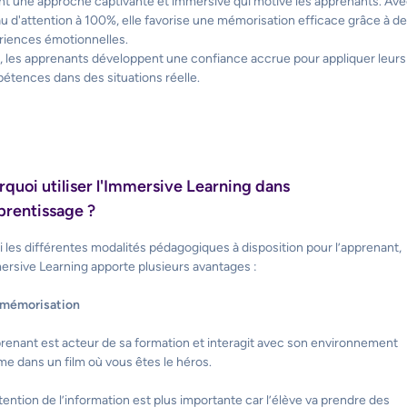
ant une approche captivante et immersive qui motive les apprenants. Av
u d'attention à 100%, elle favorise une mémorisation efficace grâce à d
riences émotionnelles.
, les apprenants développent une confiance accrue pour appliquer leurs
étences dans des situations réelle.
rquoi utiliser l'Immersive Learning dans
pprentissage ?
 les différentes modalités pédagogiques à disposition pour l’apprenant,
ersive Learning apporte plusieurs avantages :
a mémorisation
renant est acteur de sa formation et interagit avec son environnement
e dans un film où vous êtes le héros.
tention de l’information est plus importante car l’élève va prendre des