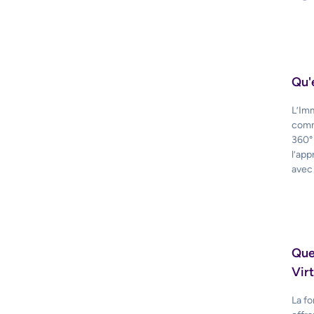
Qu'
L’Imm
comm
360° 
l’app
avec 
Que
Virt
La fo