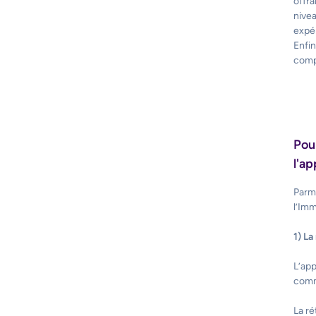
offr
nivea
expé
Enfin
comp
Pou
l'a
Parmi
l’Imm
1) L
L’app
comm
La ré