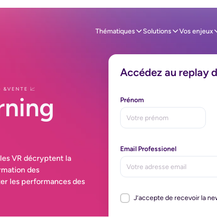
Thématiques
Solutions
Vos enjeux
Accédez au replay 
 &VENTE 📈
rning
Prénom
Email Professionel
les VR décryptent la
ormation des
er les performances des
J’accepte de recevoir la n