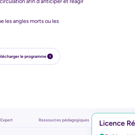
irculation afin d’anticiper et réagir
e les angles morts ou les
élécharger le programme
Expert
Ressources pédagogiques
Licence Réa