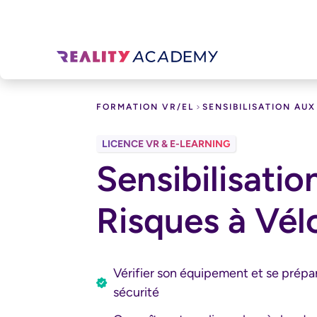
Télécharger le catalog
FORMATION VR/EL
SENSIBILISATION AUX
Prénom
Nom
LICENCE VR & E-LEARNING
MOBILITY
Sensibilisatio
Email Professionnel
Téléphone
Risques à Vél
Entreprise
Type d'enreprise
Secteur d'activités
Vérifier son équipement et se prépar
sécurité