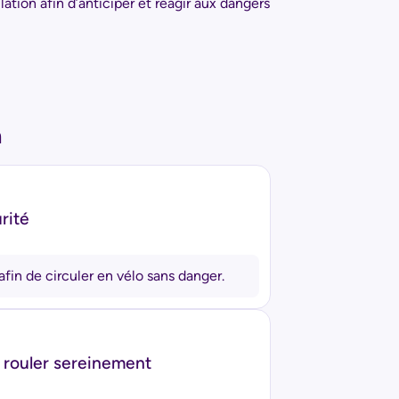
lation afin d’anticiper et réagir aux dangers
n
rité
afin de circuler en vélo sans danger.
rouler sereinement