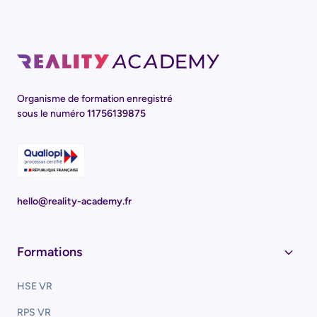
Télécharger le catalogue
Prénom
Organisme de formation enregistré
sous le numéro
11756139875
Nom
Email Professionnel
hello@reality-academy.fr
Téléphone
Formations
Entreprise
HSE VR
RPS VR