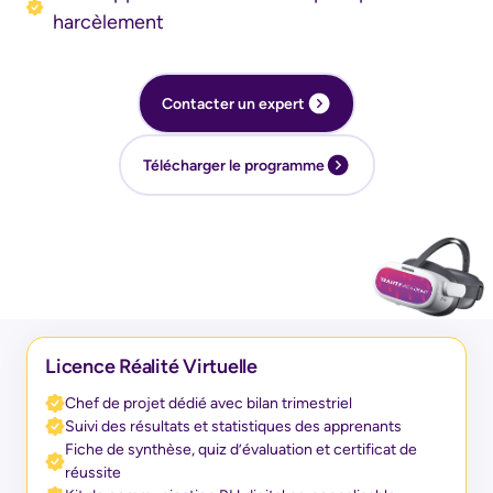
harcèlement
Type d'enreprise
Contacter un expert
Secteur d'activités
Télécharger le programme
Télécharger le catalogue
Licence Réalité Virtuelle
Chef de projet dédié avec bilan trimestriel
Suivi des résultats et statistiques des apprenants
Fiche de synthèse, quiz d’évaluation et certificat de
réussite