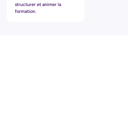
structurer et animer la
formation.
REALITY ACADEMY
Révolutionnez la
formation
avec Reality Academy